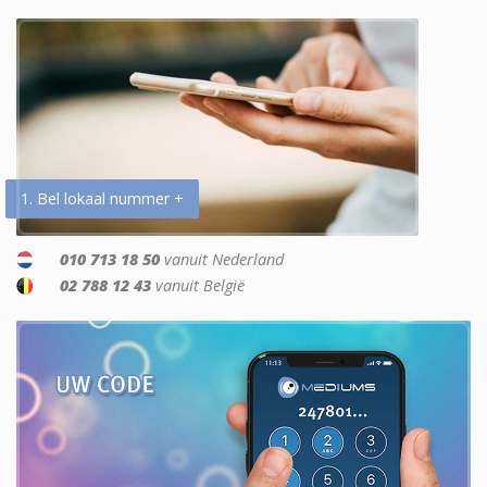
1. Bel lokaal nummer +
010 713 18 50
vanuit Nederland
02 788 12 43
vanuit België