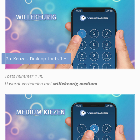
2a. Keuze - Druk op toets 1 +
Toets nummer 1 in.
U wordt verbonden met
willekeurig medium