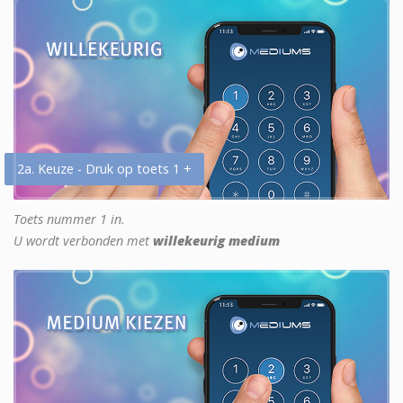
2a. Keuze - Druk op toets 1 +
Toets nummer 1 in.
U wordt verbonden met
willekeurig medium