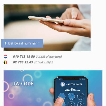
1. Bel lokaal nummer +
010 713 18 50
vanuit Nederland
02 788 12 43
vanuit België