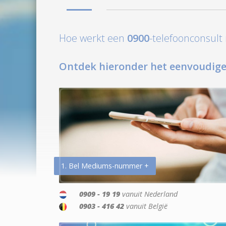
Hoe werkt een
0900
-telefoonconsul
Ontdek hieronder het eenvoudige
1. Bel Mediums-nummer +
0909 - 19 19
vanuit Nederland
0903 - 416 42
vanuit België