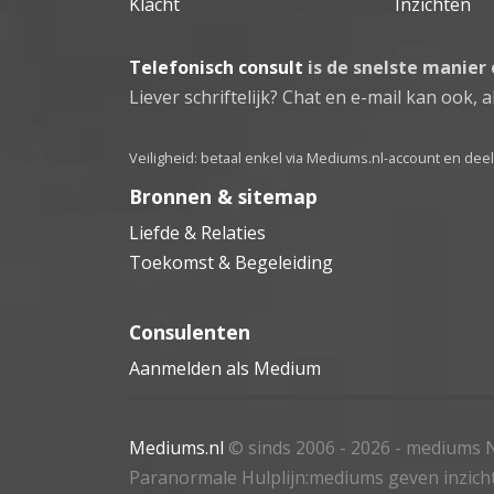
Klacht
Inzichten
Telefonisch consult
is de snelste manier
Liever schriftelijk? Chat en e-mail kan ook, al
Veiligheid: betaal enkel via Mediums.nl-account en de
Bronnen & sitemap
Liefde & Relaties
Toekomst & Begeleiding
Consulenten
Aanmelden als Medium
Mediums.nl
© sinds 2006 - 2026
- mediums N
Paranormale Hulplijn:mediums geven inzich