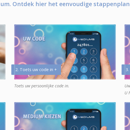
um. Ontdek hier het eenvoudige stappenplan
2. Toets uw code in +
3.
Toets uw persoonlijke code in.
Uw
U 