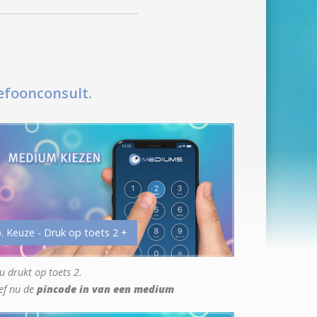
efoonconsult.
. Keuze - Druk op toets 2 +
u drukt op toets 2.
ef nu de
pincode in van een medium