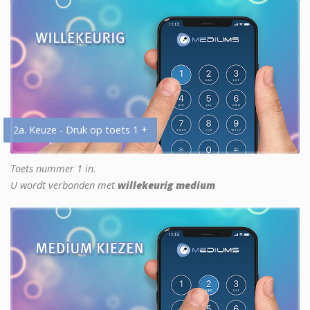
2a. Keuze - Druk op toets 1 +
Toets nummer 1 in.
U wordt verbonden met
willekeurig medium