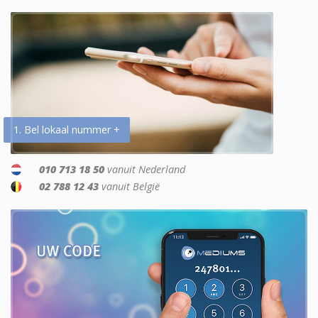
1. Bel lokaal nummer +
010 713 18 50
vanuit Nederland
02 788 12 43
vanuit België