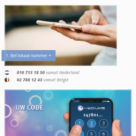
1. Bel lokaal nummer +
010 713 18 50
vanuit Nederland
02 788 12 43
vanuit België