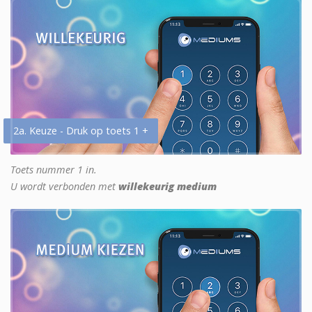
2a. Keuze - Druk op toets 1 +
Toets nummer 1 in.
U wordt verbonden met
willekeurig medium