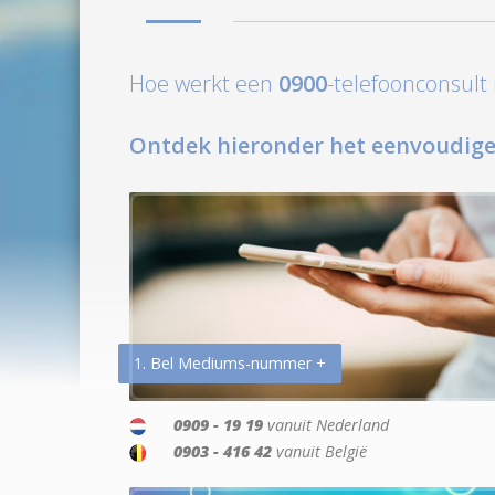
Hoe werkt een
0900
-telefoonconsul
Ontdek hieronder het eenvoudige
1. Bel Mediums-nummer +
0909 - 19 19
vanuit Nederland
0903 - 416 42
vanuit België