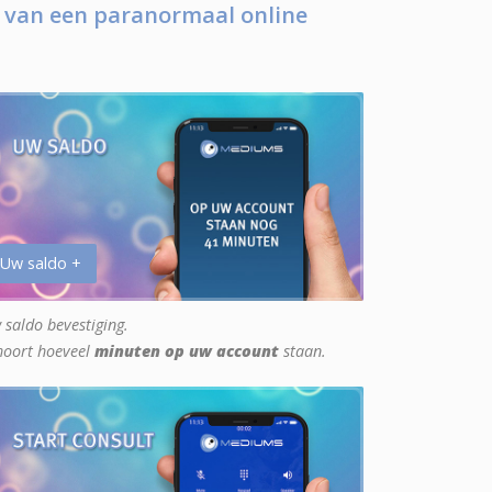
 van een paranormaal online
 Uw saldo +
 saldo bevestiging.
hoort hoeveel
minuten op uw account
staan.