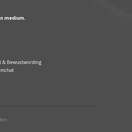
en medium
.
ht & Bewustwording
umchat
den