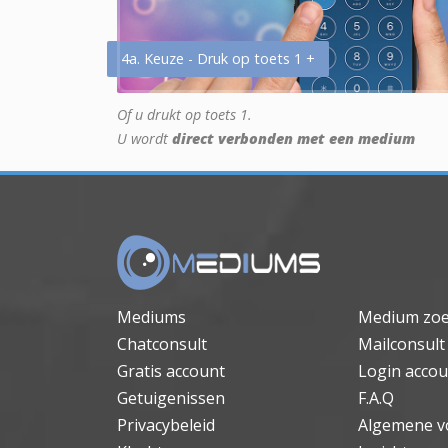
4a. Keuze - Druk op toets 1 +
Of u drukt op toets 1.
U wordt
direct verbonden met een medium
Mediums
Medium zo
Chatconsult
Mailconsult
Gratis account
Login accou
Getuigenissen
F.A.Q
Privacybeleid
Algemene v