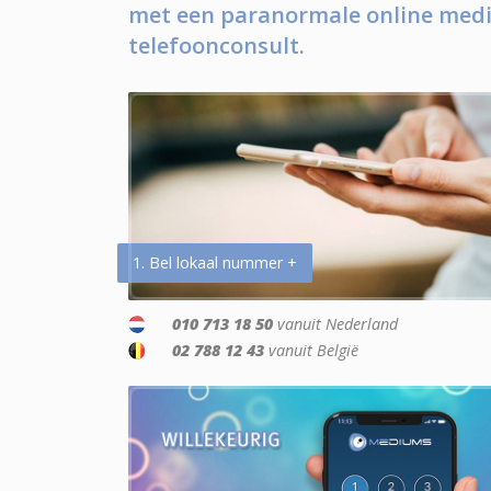
met een paranormale online medi
telefoonconsult.
1. Bel lokaal nummer +
010 713 18 50
vanuit Nederland
02 788 12 43
vanuit België