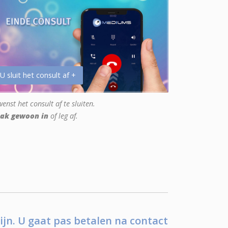
 U sluit het consult af +
enst het consult af te sluiten.
ak gewoon in
of leg af.
ijn. U gaat pas betalen na contact