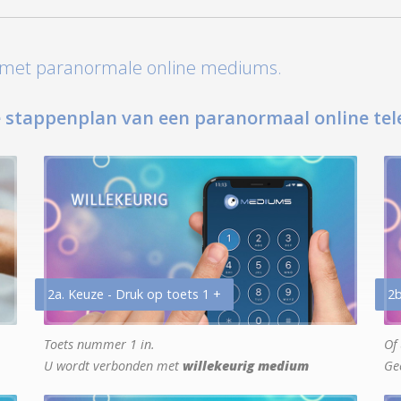
t met paranormale online mediums.
 stappenplan van een paranormaal online tel
2a. Keuze - Druk op toets 1 +
2b
Toets nummer 1 in.
Of 
U wordt verbonden met
willekeurig medium
Ge