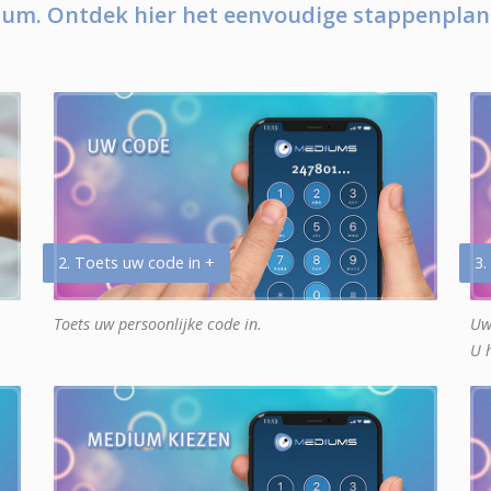
um. Ontdek hier het eenvoudige stappenplan
2. Toets uw code in +
3.
Toets uw persoonlijke code in.
Uw
U 