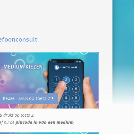
efoonconsult.
. Keuze - Druk op toets 2 +
u drukt op toets 2.
ef nu de
pincode in van een medium