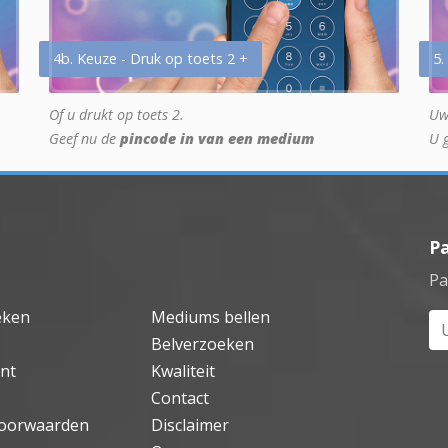
4b. Keuze - Druk op toets 2 +
5.
Of u drukt op toets 2.
Uw
Geef nu de
pincode in van een medium
U 
P
Pa
eken
Mediums bellen
Uw
Belverzoeken
nt
Kwaliteit
Contact
oorwaarden
Disclaimer