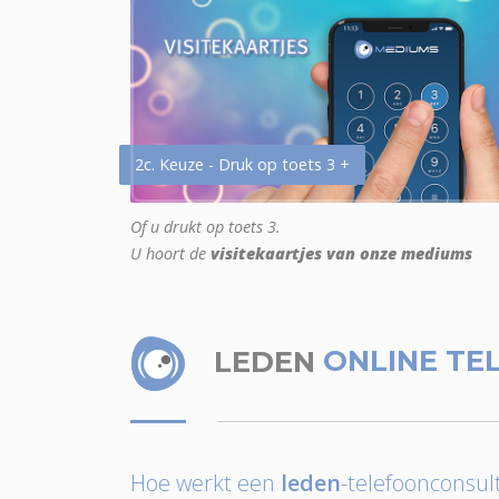
2c. Keuze - Druk op toets 3 +
Of u drukt op toets 3.
U hoort de
visitekaartjes van onze mediums
LEDEN
ONLINE TE
Hoe werkt een
leden
-telefoonconsult