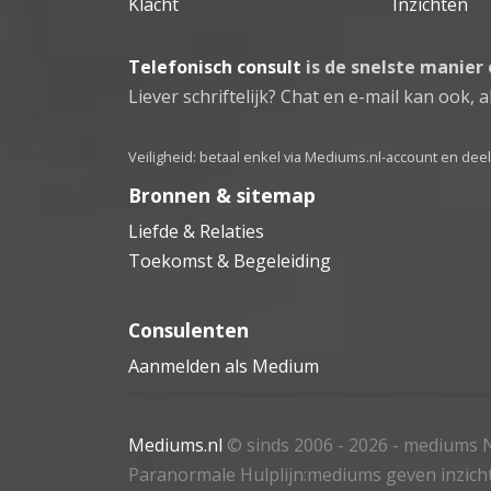
Klacht
Inzichten
Telefonisch consult
is de snelste manier
Liever schriftelijk? Chat en e-mail kan ook, al
Veiligheid: betaal enkel via Mediums.nl-account en de
Bronnen & sitemap
Liefde & Relaties
Toekomst & Begeleiding
Consulenten
Aanmelden als Medium
Mediums.nl
© sinds 2006 - 2026
- mediums N
Paranormale Hulplijn:mediums geven inzich