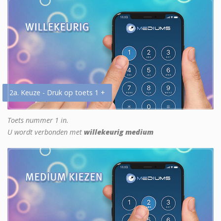
2a. Keuze - Druk op toets 1 +
Toets nummer 1 in.
U wordt verbonden met
willekeurig medium