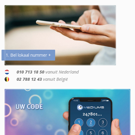
1. Bel lokaal nummer +
010 713 18 50
vanuit Nederland
02 788 12 43
vanuit België