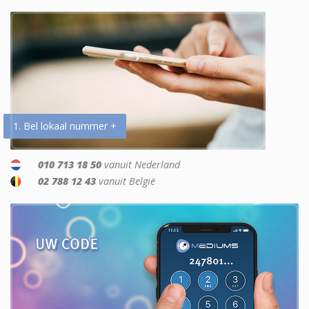
1. Bel lokaal nummer +
010 713 18 50
vanuit Nederland
02 788 12 43
vanuit België