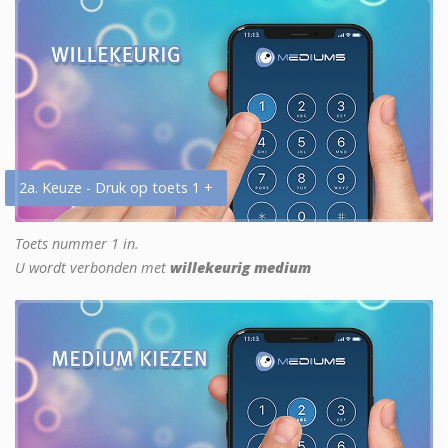
2a. Keuze - Druk op toets 1 +
Toets nummer 1 in.
U wordt verbonden met
willekeurig medium